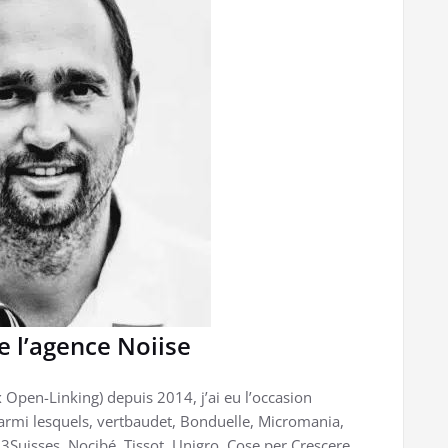
e l’agence Noiise
 Open-Linking) depuis 2014, j’ai eu l’occasion
 parmi lesquels, vertbaudet, Bonduelle, Micromania,
, 3Suisses, Nocibé, Tissot, Unigro, Cose per Crescere,