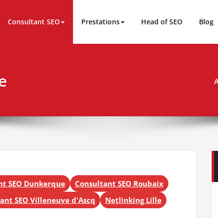
Consultant SEO
Prestations
Head of SEO
Blog
e
A
nt SEO Dunkerque
Consultant SEO Roubaix
ant SEO Villeneuve d'Ascq
Netlinking Lille