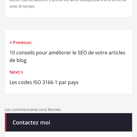
avec le temps.
Previous:
Navigation
10 conseils pour améliorer le SEO de votre articles
de
de blog
l’article
Next:
Les codes ISO 3166-1 par pays
Les commentaires sont fermés.
Contactez moi