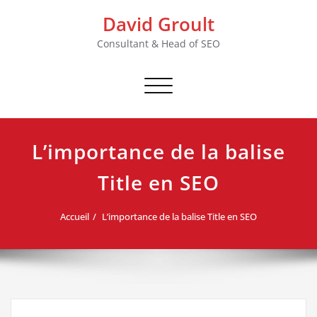
Skip
David Groult
to
content
Consultant & Head of SEO
Afficher/masquer
la
navigation
L’importance de la balise
Title en SEO
Accueil
L’importance de la balise Title en SEO