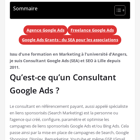
Sommaire
Agence Google Ads
Freelance Google Ads
Google Ads Grants : du SEA pour les associations
Issu d’une formation en Marketing à l’université d’Angers,
je suis Consultant Google Ads (SEA) et SEO à Lille depuis
2011.
Qu’est-ce qu’un Consultant
Google Ads ?
Le consultant en référencement payant, aussi appelé spécialiste
en liens sponsorisés (Search Marketing) est la personne ou
l’agence qui créé, configure, paramètre et optimise les
campagnes de liens sponsorisés Google Ads et/ou Bing Ads. Cela
passe ainsi par la mise en place de campagnes de Search, Google
Shopping, Display, Remarketing, Youtube et même GSP (Gmail