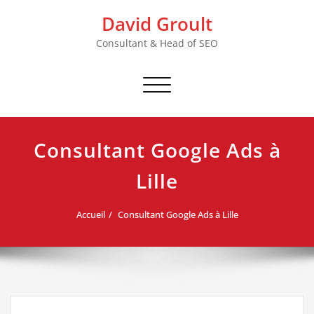
Skip
David Groult
to
content
Consultant & Head of SEO
Afficher/masquer
la
navigation
Consultant Google Ads à
Lille
Accueil
Consultant Google Ads à Lille