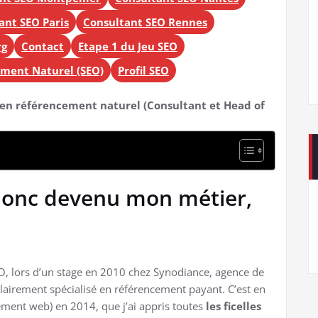
ant SEO Paris
Consultant SEO Rennes
rg
Contact
Etape 1 du Jeu SEO
ement Naturel (SEO)
Profil SEO
é en référencement naturel (Consultant et Head of
 donc devenu mon métier,
 SEO, lors d’un stage en 2010 chez Synodiance, agence de
clairement spécialisé en référencement payant. C’est en
ement web) en 2014, que j’ai appris toutes
les ficelles