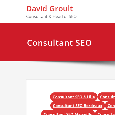
Skip
David Groult
to
content
Consultant & Head of SEO
Consultant SEO
Consultant SEO à Lille
Consult
Consultant SEO Bordeaux
Con
Consultant SEO Marseille
Consulta