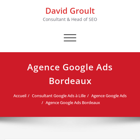
Skip
David Groult
to
content
Consultant & Head of SEO
Afficher/masquer
la
navigation
Agence Google Ads
Bordeaux
Accueil
Consultant Google Ads à Lille
Agence Google Ads
Agence Google Ads Bordeaux