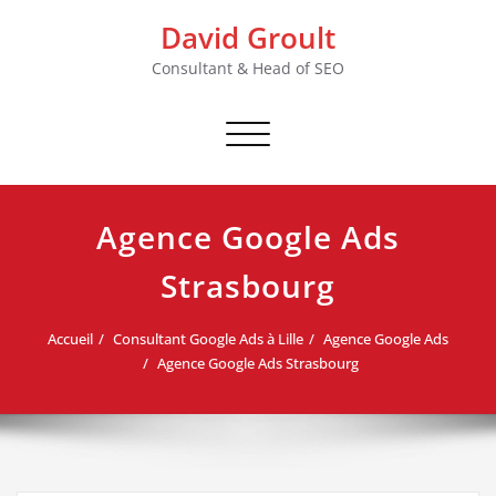
Skip
David Groult
to
content
Consultant & Head of SEO
Afficher/masquer
la
navigation
Agence Google Ads
Strasbourg
Accueil
Consultant Google Ads à Lille
Agence Google Ads
Agence Google Ads Strasbourg