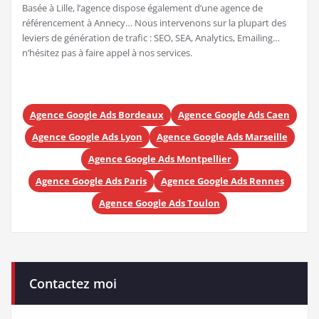
Basée à Lille, l’agence dispose également d’une agence de
référencement à Annecy… Nous intervenons sur la plupart des
leviers de génération de trafic : SEO, SEA, Analytics, Emailing…
n’hésitez pas à faire appel à nos services.
Agence Google Ads Bordeaux
Agence Google Ads Caen
Agence Google Ads Lyon
Agence Google Ads Marseille
Agence Google Ads Montpellier
Agence Google Ads Paris
Agence Google Ads Rennes
Agence Google Ads Toulon
Contactez moi