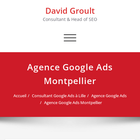
Skip
David Groult
to
content
Consultant & Head of SEO
Afficher/masquer
la
navigation
Agence Google Ads
Montpellier
Accueil
Consultant Google Ads à Lille
Agence Google Ads
Agence Google Ads Montpellier