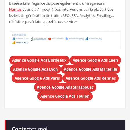
Basée à Lille, l’agence dispose également d’une agence à
Nantes
et une à Annecy. Nous intervenons sur la plupart des
leviers de génération de trafic : SEO, SEA, Analytics, Emailing…
n’hésitez pas à faire appel à nos services.
Agence Google Ads Bordeaux
Agence Google Ads Caen
Agence Google Ads Lyon
Agence Google Ads Marseille
Agence Google Ads Paris
Agence Google Ads Rennes
Agence Google Ads Strasbourg
Agence Google Ads Toulon
Contactez moi